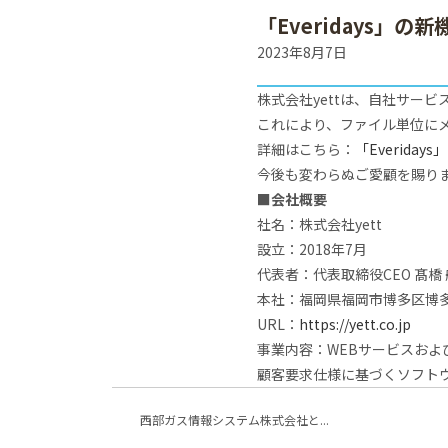
「Everidays
2023年8月7日
株式会社yettは、自社サービ
これにより、ファイル単位に
詳細はこちら：
「Everid
今後も変わらぬご愛顧を賜り
■会社概要
社名：株式会社yett
設立：2018年7月
代表者：代表取締役CEO 髙橋
本社：福岡県福岡市博多区博多
URL：
https://yett.co.jp
事業内容：WEBサービスお
顧客要求仕様に基づくソフト
西部ガス情報システム株式会社と...