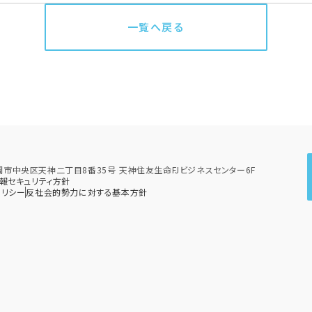
一覧へ戻る
県福岡市中央区天神二丁目8番35号 天神住友生命FJビジネスセンター6F
報セキュリティ方針
リシー​
反社会的勢力に対する基本方針​