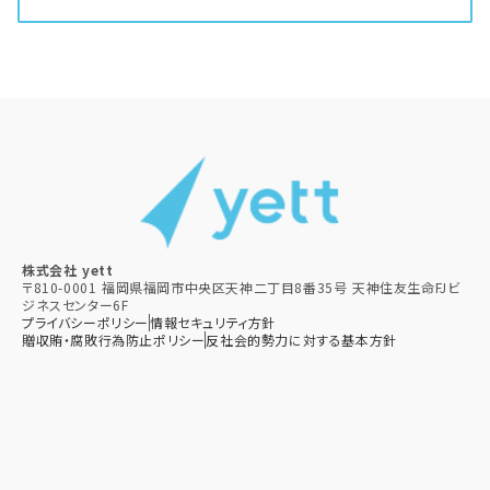
株式会社 yett
〒810-0001 福岡県福岡市中央区天神二丁目8番35号 天神住友生命FJビ
ジネスセンター6F
プライバシーポリシー
情報セキュリティ方針
贈収賄・腐敗行為防止ポリシー​
反社会的勢力に対する基本方針​