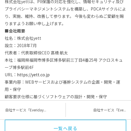
株式会社yettは、PII保護の対応を強化し、情報セキュリティ及び
プライバシーマネジメントシステムを構築し、PDCAサイクルによ
り、実施、維持、改善して参ります。 今後も変わらぬご愛顧を賜
りますようお願い申し上げます。
■会社概要
社名：株式会社yett
設立：2018年7月
代表者：代表取締役CEO 髙橋 航太
本社：福岡県福岡市博多区博多駅前三丁目4番25号 アクロスキュ
ーブ博多駅前4F
URL：
https://yett.co.jp
事業内容：WEBサービスおよび基幹システムの企画・開発・運
用・保守
顧客要求仕様に基づくソフトウェアの設計・開発・保守
自社サービス「Everiday...
自社サービス「Eve...
一覧へ戻る