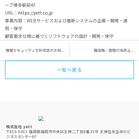
ーブ博多駅前4F
URL：
https://yett.co.jp
事業内容：WEBサービスおよび基幹システムの企画・開発・運
用・保守
顧客要求仕様に基づくソフトウェアの設計・開発・保守
情報セキュリティ方針改定のお知...
贈収賄・腐敗行為防止...
一覧へ戻る
株式会社 yett
〒810-0001 福岡県福岡市中央区天神二丁目8番35号 天神住友生命FJビ
ジネスセンター6F