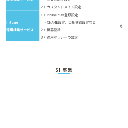
２）カスタムドメイン設定
１）Intune への登録設定
Intune
・CNAME設定、⾃動登録設定など
応相
環境構築サービス
２）機器登録
３）適⽤ポリシーの設定
SI 事業