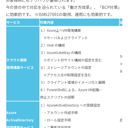
今の世の中で対応を迫られている「働き⽅改⾰」、「BCP対策」
に効果的です。 ※ISMS27001の取得、運⽤にも効果的です。
サービス
作業内容
価格
１）Azure上へVM環境構築
※サーバおよびクライアント
２）Vnet の構成
３）AzureGateWay の構成
500
クラウド開発
※ポイント対サイト構成の設定を含む
※構
環境構築サービス
４）ストレージアカウントの設定
お見
※アクセス元の制限設定を含む
５）クライアント環境のイメージ化と展開
６）PowerShellによる、Azure VM起動・
停⽌スクリプトの説明
１）AzureActiveDirectory への登録設定
Azure
・アカウント作成⼿順
ActiveDirectory
・ロール設定⼿順
応相
環境構築サービス
・⼆要素認証設定