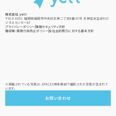
株式会社 yett
〒810-0001 福岡県福岡市中央区天神二丁目8番35号 天神住友生命FJビ
ジネスセンター6F
プライバシーポリシー
情報セキュリティ方針
贈収賄・腐敗行為防止ポリシー​
反社会的勢力に対する基本方針​
※掲載されている写真は、SPACES博多駅前で撮影された写真が含まれて
います。
お問い合わせ