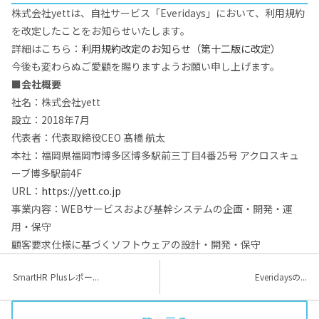
株式会社yettは、自社サービス「Everidays」において、利用規約
を改定したことをお知らせいたします。
詳細はこちら：
利用規約改定のお知らせ（第十二版に改定）
今後も変わらぬご愛顧を賜りますようお願い申し上げます。
■会社概要
社名：株式会社yett
設立：2018年7月
代表者：代表取締役CEO 髙橋 航太
本社：福岡県福岡市博多区博多駅前三丁目4番25号 アクロスキュ
ーブ博多駅前4F
URL：
https://yett.co.jp
事業内容：WEBサービスおよび基幹システムの企画・開発・運
用・保守
顧客要求仕様に基づくソフトウェアの設計・開発・保守
SmartHR Plusレポー...
Everidaysの...