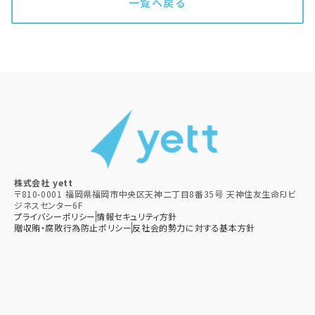
一覧へ戻る
株式会社 yett
〒810-0001 福岡県福岡市中央区天神二丁目8番35号 天神住友生命FJビ
ジネスセンター6F
プライバシーポリシー
情報セキュリティ方針
贈収賄・腐敗行為防止ポリシー​
反社会的勢力に対する基本方針​