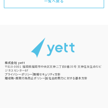
一覧へ戻る
株式会社 yett
〒810-0001 福岡県福岡市中央区天神二丁目8番35号 天神住友生命FJビ
ジネスセンター6F
プライバシーポリシー
情報セキュリティ方針
贈収賄・腐敗行為防止ポリシー​
反社会的勢力に対する基本方針​