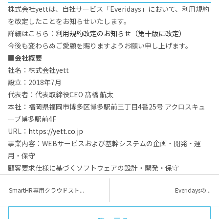
株式会社yettは、自社サービス「Everidays」において、利用規約
を改定したことをお知らせいたします。
詳細はこちら：
利用規約改定のお知らせ（第十版に改定）
今後も変わらぬご愛顧を賜りますようお願い申し上げます。
■会社概要
社名：株式会社yett
設立：2018年7月
代表者：代表取締役CEO 髙橋 航太
本社：福岡県福岡市博多区博多駅前三丁目4番25号 アクロスキュ
ーブ博多駅前4F
URL：
https://yett.co.jp
事業内容：WEBサービスおよび基幹システムの企画・開発・運
用・保守
顧客要求仕様に基づくソフトウェアの設計・開発・保守
SmartHR専用クラウドスト...
Everidaysの...