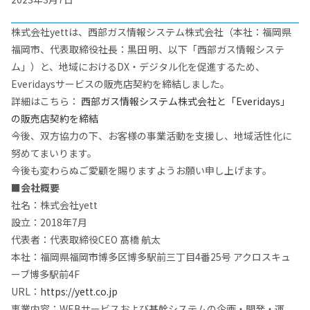
株式会社yettは、西部ガス情報システム株式会社（本社：福岡県
福岡市、代表取締役社長：黒田 明、以下「西部ガス情報システ
ム」）と、地域におけるDX・デジタル化を促進するため、
Everidaysサービスの販売店契約を締結しました。
詳細はこちら：
西部ガス情報システム株式会社と「Everidays」
の販売店契約を締結
今後、双方協力の下、お客様の事業活動を支援し、地域活性化に
努めてまいります。
今後も変わらぬご愛顧を賜りますようお願い申し上げます。
■会社概要
社名：株式会社yett
設立：2018年7月
代表者：代表取締役CEO 髙橋 航太
本社：福岡県福岡市博多区博多駅前三丁目4番25号 アクロスキュ
ーブ博多駅前4F
URL：
https://yett.co.jp
事業内容：WEBサービスおよび基幹システムの企画・開発・運